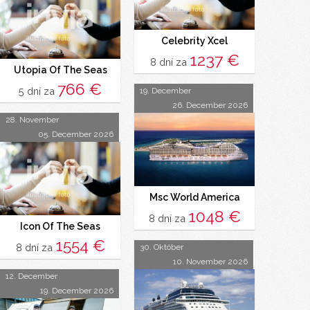
Celebrity Xcel
1237 €
8 dní za
Utopia Of The Seas
766 €
5 dní za
19. December
26. December 2026
28. November
05. December 2026
Msc World America
1048 €
8 dní za
Icon Of The Seas
1554 €
8 dní za
30. Október
10. November 2026
12. December
19. December 2026