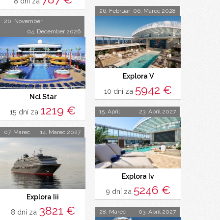
8 dní za
26. Február
06. Marec 2028
20. November
04. December 2026
Explora V
5942 €
10 dní za
Ncl Star
1219 €
15 dní za
15. Apríl
23. Apríl 2027
07. Marec
14. Marec 2027
Explora Iv
5246 €
9 dní za
Explora Iii
3821 €
8 dní za
28. Marec
03. Apríl 2027