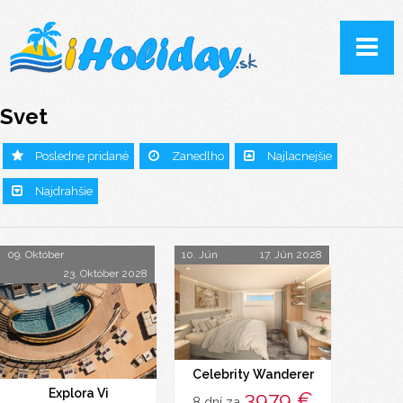
Svet
Posledne pridané
Zanedlho
Najlacnejšie
Najdrahšie
09. Október
10. Jún
17. Jún 2028
23. Október 2028
Celebrity Wanderer
Explora Vi
3979 €
8 dní za