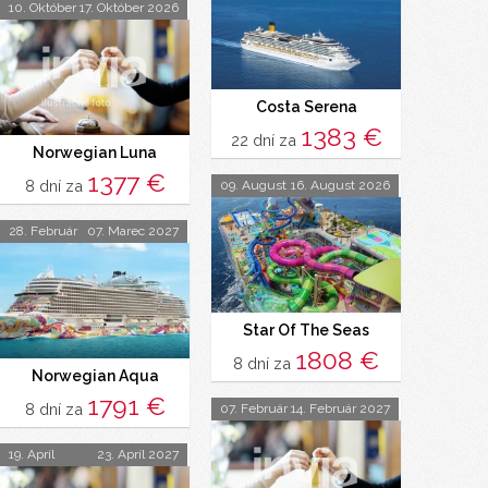
10. Október
17. Október 2026
Costa Serena
1383 €
22 dní za
Norwegian Luna
1377 €
8 dní za
09. August
16. August 2026
28. Február
07. Marec 2027
Star Of The Seas
1808 €
8 dní za
Norwegian Aqua
1791 €
8 dní za
07. Február
14. Február 2027
19. Apríl
23. Apríl 2027