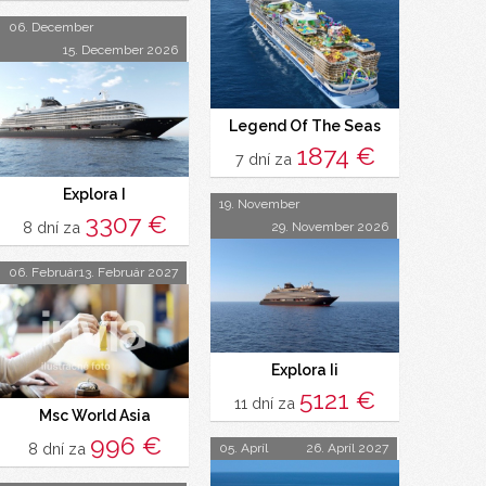
06. December
15. December 2026
Legend Of The Seas
1874 €
7 dní za
Explora I
19. November
3307 €
8 dní za
29. November 2026
06. Február
13. Február 2027
Explora Ii
5121 €
11 dní za
Msc World Asia
996 €
8 dní za
05. Apríl
26. Apríl 2027