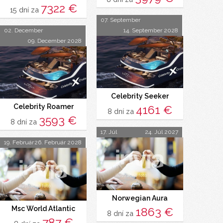
7322 €
15 dní za
07. September
02. December
14. September 2028
09. December 2028
Celebrity Seeker
Celebrity Roamer
4161 €
8 dní za
3593 €
8 dní za
17. Júl
24. Júl 2027
19. Február
26. Február 2028
Norwegian Aura
Msc World Atlantic
1863 €
8 dní za
787 €