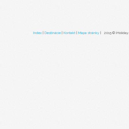
Index
|
Destinácie
|
Kontakt
|
Mapa stránky
|
2015 © iHoliday.