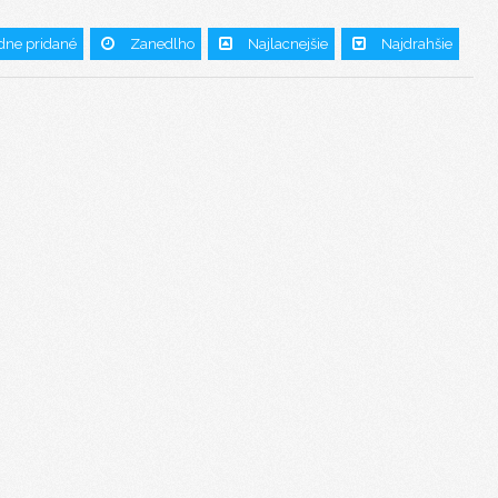
dne pridané
Zanedlho
Najlacnejšie
Najdrahšie