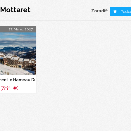
 Mottaret
Zoradiť:
Posle
27. Marec 2027
nce Le Hameau Du Mottaret
781 €
a