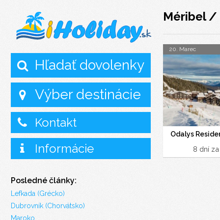
Méribel /
20. Marec
Hľadať dovolenky
Výber destinácie
Kontakt
Odalys Reside
Informácie
8 dní z
Posledné články:
Lefkada (Grécko)
Dubrovník (Chorvátsko)
Maroko