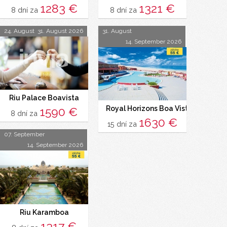
1283 €
1321 €
8 dní za
8 dní za
24. August
31. August 2026
31. August
14. September 2026
Riu Palace Boavista
Royal Horizons Boa Vista
1590 €
8 dní za
1630 €
15 dní za
07. September
14. September 2026
Riu Karamboa
1317 €