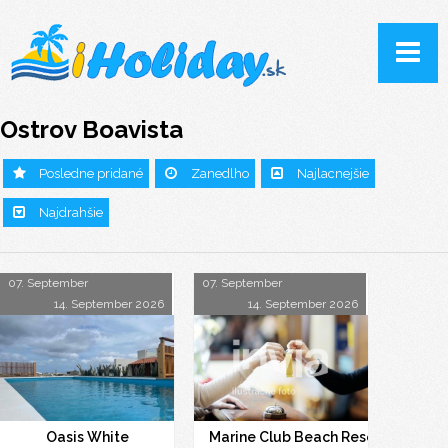
Ostrov Boavista
Posledne pridané
Zanedlho
Najlacnejšie
Najdrahšie
07. September
07. September
14. September 2026
14. September 2026
Oasis White
Marine Club Beach Resort