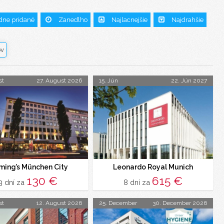
dne pridané
Zanedlho
Najlacnejšie
Najdrahšie
ov
st
27. August 2026
15. Jún
22. Jún 2027
 Centro Hotel Weisser Hase)
ming’s München City
Leonardo Royal Munich
130 €
615 €
3 dní za
8 dní za
st
12. August 2026
25. December
30. December 2026