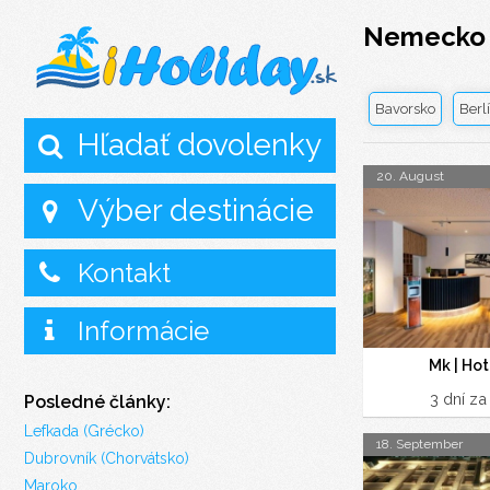
Nemecko
Bavorsko
Berl
Hľadať dovolenky
20. August
Výber destinácie
Kontakt
Informácie
Mk | Ho
3 dní z
Posledné články:
Lefkada (Grécko)
18. September
Dubrovník (Chorvátsko)
Maroko