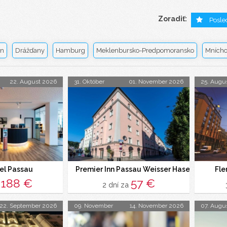
Zoradiť:
Posle
ín
Drážďany
Hamburg
Meklenbursko-Predpomoransko
Mních
22. August 2026
31. Október
01. November 2026
25. Augu
tel Passau
Premier Inn Passau Weisser Hase Hotel (Ex.
Fle
188 €
57 €
a
2 dní za
22. September 2026
09. November
14. November 2026
07. Augu