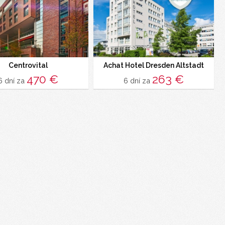
Centrovital
Achat Hotel Dresden Altstadt
470 €
263 €
6 dní za
6 dní za