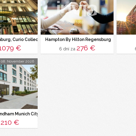
urg, Curio Collection By Hilton
Hampton By Hilton Regensburg
1079 €
276 €
6 dní za
08. November 2026
ndham Munich City North
210 €
a