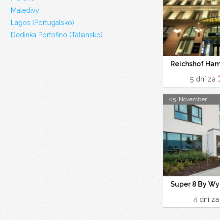
Maledivy
Lagos (Portugalsko)
Dedinka Portofino (Taliansko)
Reichshof Hamb
5 dní za
05. November
Super 8 By Wy
4 dní z