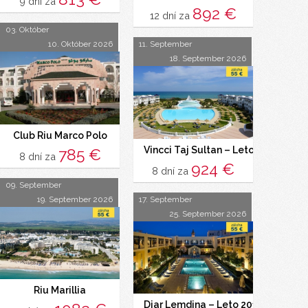
9 dní za
892 €
12 dní za
03. Október
10. Október 2026
11. September
18. September 2026
Club Riu Marco Polo
Vincci Taj Sultan – Leto 2015
785 €
8 dní za
924 €
8 dní za
09. September
19. September 2026
17. September
25. September 2026
Riu Marillia
Diar Lemdina – Leto 2015