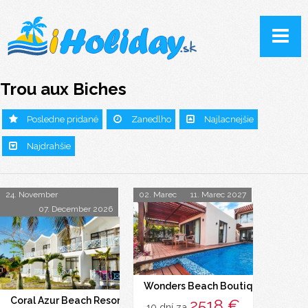
Trou aux Biches
Posledne pridané
Zanedlho
Najlacnejšie
Najdrahšie
24. November
02. Marec
11. Marec 2027
07. December 2026
Wonders Beach Boutique Hotel
Coral Azur Beach Resort (Mon Choisy)
2518 €
10 dní za