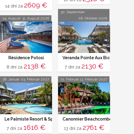
2609 €
14 dní za
30. September
24. August
31. August 2026
06. Október 2026
Résidence Potosi
Veranda Pointe Aux Biches (Pointe
2138 €
2130 €
8 dní za
7 dní za
28. Január
03. Február 2027
01. Február
13. Február 2027
Le Palmiste Resort & Spa
Canonnier Beachcomber Golf Resor
1616 €
2761 €
7 dní za
13 dní za