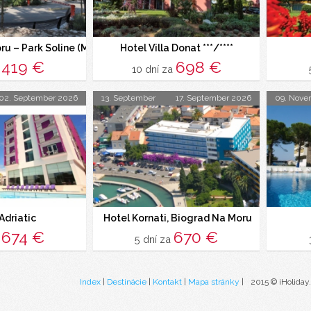
u – Park Soline (Mobilní Dům)
Hotel Villa Donat ***/****
419 €
698 €
a
10 dní za
02. September 2026
13. September
17. September 2026
09. Nove
Adriatic
Hotel Kornati, Biograd Na Moru
674 €
670 €
a
5 dní za
Index
|
Destinácie
|
Kontakt
|
Mapa stránky
|
2015 © iHoliday.