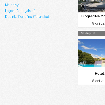
Maledivy
Lagos (Portugalsko)
Biograd Na Mor
Dedinka Portofino (Taliansko)
8 dní z
26. August
Hotel 
8 dní z