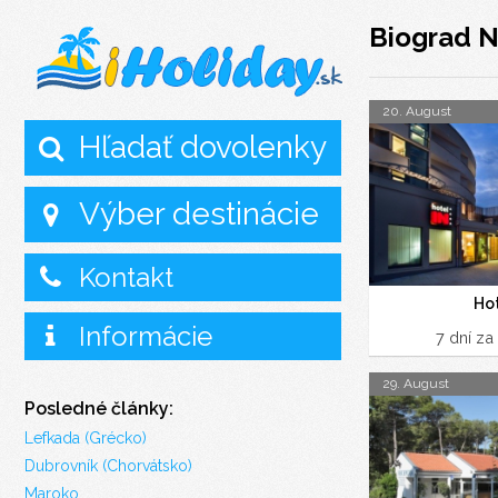
Biograd 
20. August
Hľadať dovolenky
Výber destinácie
Kontakt
Hot
Informácie
7 dní za
29. August
Posledné články:
Lefkada (Grécko)
Dubrovník (Chorvátsko)
Maroko