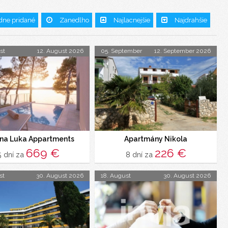
dne pridané
Zanedlho
Najlacnejšie
Najdrahšie
st
12. August 2026
05. September
12. September 2026
na Luka Appartments
Apartmány Nikola
669 €
226 €
5 dní za
8 dní za
st
30. August 2026
18. August
30. August 2026