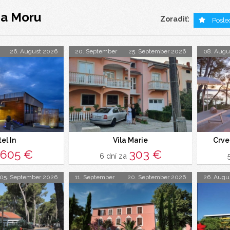
Na Moru
Zoradiť:
Posle
26. August 2026
20. September
25. September 2026
08. Augu
el In
Vila Marie
Crve
605 €
303 €
6 dní za
05. September 2026
11. September
20. September 2026
26. Augu