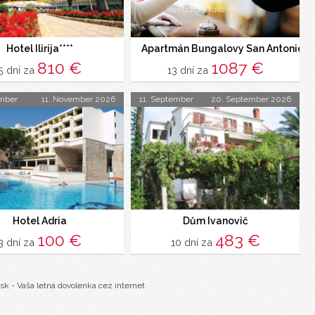
Hotel Ilirija****
Apartmán Bungalovy San Antonio, 
810 €
1087 €
5 dní za
13 dní za
mber
11. November 2026
11. September
20. September 2026
Hotel Adria
Dům Ivanovič
100 €
483 €
3 dní za
10 dní za
sk - Vaša letná dovolenka cez internet